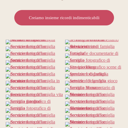
Creiamo insieme ricordi indimenticabili